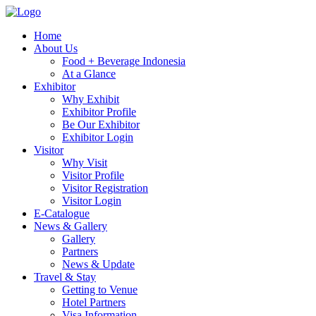
Home
About Us
Food + Beverage Indonesia
At a Glance
Exhibitor
Why Exhibit
Exhibitor Profile
Be Our Exhibitor
Exhibitor Login
Visitor
Why Visit
Visitor Profile
Visitor Registration
Visitor Login
E-Catalogue
News & Gallery
Gallery
Partners
News & Update
Travel & Stay
Getting to Venue
Hotel Partners
Visa Information